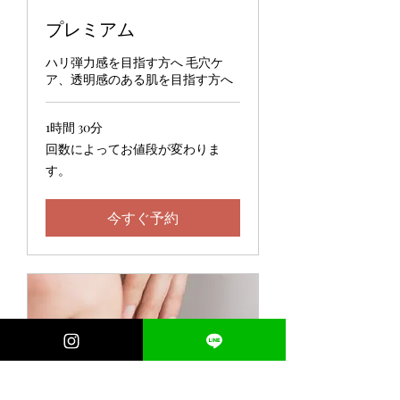
プレミアム
ハリ弾力感を目指す方へ 毛穴ケ
ア、透明感のある肌を目指す方へ
1時間 30分
回
回数によってお値段が変わりま
数
す。
に
よ
っ
て
今すぐ予約
お
値
段
が
変
わ
り
ま
す。