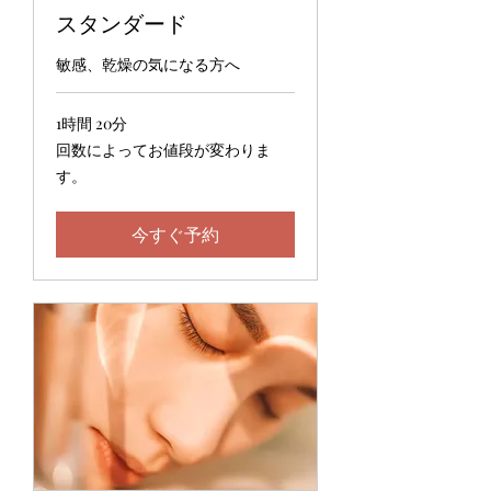
スタンダード
敏感、乾燥の気になる方へ
1時間 20分
回
回数によってお値段が変わりま
数
す。
に
よ
っ
て
今すぐ予約
お
値
段
が
変
わ
り
ま
す。