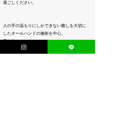
過ごしください。
人の手の温もりにしかできない癒しを大切に
したオールハンドの施術を中心。
昔から
「手当て」という言葉があるように手で直接
触れるということには大きな力があります。
有効成分の高濃度配合で結果がでやすい商材
を厳選
一人ひとりの丁寧なカウンセリング、リラッ
クししたムード。
心身ともに美しくなっていただきたい、満足
していただきたい、
お客様とセラピストのワンツーマンです。